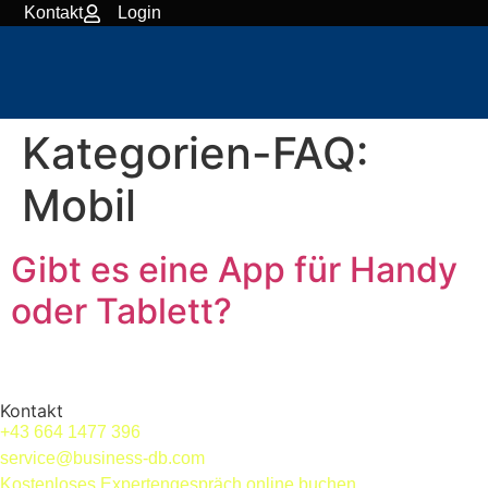
content
Kontakt
Login
Kategorien-FAQ:
Mobil
Gibt es eine App für Handy
oder Tablett?
Kontakt
+43 664 1477 396
service@business-db.com
Kostenloses Expertengespräch online buchen