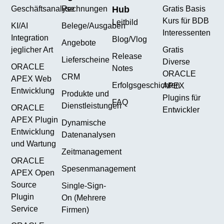
Geschäftsanalyse
Rechnungen
Hub
Gratis Basis
Kurs für BDB
Leitbild
KI/AI
Belege/Ausgaben
Interessenten
Integration
Blog/Vlog
Angebote
jeglicher Art
Gratis
Release
Lieferscheine
Diverse
ORACLE
Notes
ORACLE
CRM
APEX Web
Erfolgsgeschichten
APEX
Entwicklung
Produkte und
Plugins für
FAQ
Dienstleistungen
ORACLE
Entwickler
APEX Plugin
Dynamische
Entwicklung
Datenanalysen
und Wartung
Zeitmanagement
ORACLE
Spesenmanagement
APEX Open
Source
Single-Sign-
Plugin
On (Mehrere
Service
Firmen)