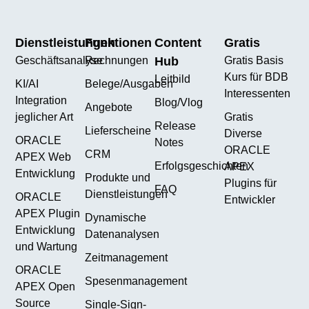
Dienstleistungen
Funktionen
Content
Gratis
Geschäftsanalyse
Rechnungen
Hub
Gratis Basis
Kurs für BDB
Leitbild
KI/AI
Belege/Ausgaben
Interessenten
Integration
Blog/Vlog
Angebote
jeglicher Art
Gratis
Release
Lieferscheine
Diverse
ORACLE
Notes
ORACLE
CRM
APEX Web
Erfolgsgeschichten
APEX
Entwicklung
Produkte und
Plugins für
FAQ
Dienstleistungen
ORACLE
Entwickler
APEX Plugin
Dynamische
Entwicklung
Datenanalysen
und Wartung
Zeitmanagement
ORACLE
Spesenmanagement
APEX Open
Source
Single-Sign-