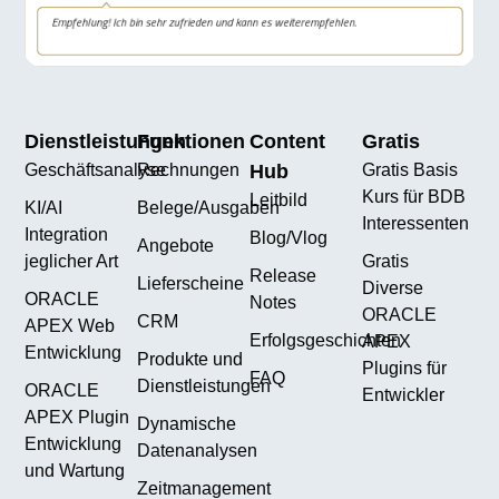
Dienstleistungen
Funktionen
Content
Gratis
Geschäftsanalyse
Rechnungen
Hub
Gratis Basis
Kurs für BDB
Leitbild
KI/AI
Belege/Ausgaben
Interessenten
Integration
Blog/Vlog
Angebote
jeglicher Art
Gratis
Release
Lieferscheine
Diverse
ORACLE
Notes
ORACLE
CRM
APEX Web
Erfolgsgeschichten
APEX
Entwicklung
Produkte und
Plugins für
FAQ
Dienstleistungen
ORACLE
Entwickler
APEX Plugin
Dynamische
Entwicklung
Datenanalysen
und Wartung
Zeitmanagement